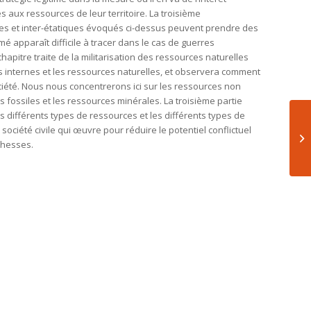
s aux ressources de leur territoire. La troisième
ernes et inter-étatiques évoqués ci-dessus peuvent prendre des
mé apparaît difficile à tracer dans le cas de guerres
hapitre traite de la militarisation des ressources naturelles
s internes et les ressources naturelles, et observera comment
ociété. Nous nous concentrerons ici sur les ressources non
fossiles et les ressources minérales. La troisième partie
s différents types de ressources et les différents types de
a société civile qui œuvre pour réduire le potentiel conflictuel
ichesses.