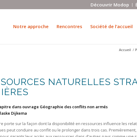
Découvrir Modop
Notre approche
Rencontres
Société de l’accueil
Accueil
/
P
SOURCES NATURELLES STRAT
IÈRES
pitre dans ouvrage Géographie des conflits non armés
laske Dijkema
re porte sur la façon dont la disponibilité en ressources influence les rela
ues peut conduire au conflit ou le prolonger dans trois cas. Premièreme
s pour garantir leur accès aux ressources dans d’autres pays comme une str