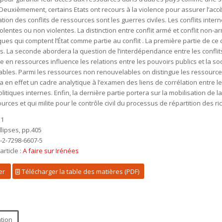
 Deuxièmement, certains Etats ont recours à la violence pour assurer l’accè
tion des conflits de ressources sont les guerres civiles. Les conflits int
olentes ou non violentes. La distinction entre conflit armé et conflit non-ar
ues qui comptent l’État comme partie au conflit . La première partie de ce c
s. La seconde abordera la question de l’interdépendance entre les conflit
se en ressources influence les relations entre les pouvoirs publics et la s
bles. Parmi les ressources non renouvelables on distingue les ressources 
 en effet un cadre analytique à l’examen des liens de corrélation entre le
olitiques internes. Enfin, la dernière partie portera sur la mobilisation de l
urces et qui milite pour le contrôle civil du processus de répartition des r
11
Ellipses, pp.405
8-2-7298-6607-5
article :
A faire sur Irénées
er
Télécharger la table des matières (PDF)
ation