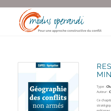
RES
MIN
Type :
Cha
Auteur :
C
Ce chapit
stratégiq
militaire