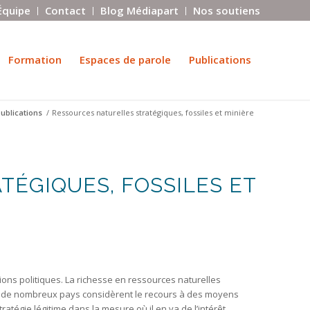
Équipe
Contact
Blog Médiapart
Nos soutiens
Formation
Espaces de parole
Publications
ublications
/
Ressources naturelles stratégiques, fossiles et minière
ÉGIQUES, FOSSILES ET
tions politiques. La richesse en ressources naturelles
nt, de nombreux pays considèrent le recours à des moyens
atégie légitime dans la mesure où il en va de l’intérêt