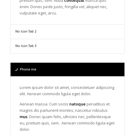
pretium quis, sem. Nulla
consequat
massa quis
enim. Donec pede justo, fringilla vel, aliquet nec,
vulputate eget, arcu.
No Icon Tab 2
No Icon Tab 3
Phone me
Lorem ipsum dolor sit amet, consectetuer adipiscing
elit. Aenean commodo ligula eget dolor.
Aenean massa. Cum sociis
natoque
penatibus et
magnis dis parturient montes, nascetur ridiculus
mus
. Donec quam felis, ultricies nec, pellentesque
eu, pretium quis, sem. Aenean commodo ligula eget
dolor.