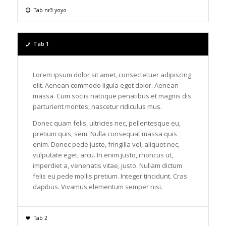
Tab nr3 yoyo
Tab 1
Lorem ipsum dolor sit amet, consectetuer adipiscing
elit. Aenean commodo ligula eget dolor. Aenean
massa. Cum sociis natoque penatibus et magnis dis
parturient montes, nascetur ridiculus mus.
Donec quam felis, ultricies nec, pellentesque eu,
pretium quis, sem. Nulla consequat massa quis
enim. Donec pede justo, fringilla vel, aliquet nec,
vulputate eget, arcu. In enim justo, rhoncus ut,
imperdiet a, venenatis vitae, justo. Nullam dictum
felis eu pede mollis pretium. Integer tincidunt. Cras
dapibus. Vivamus elementum semper nisi.
Tab 2