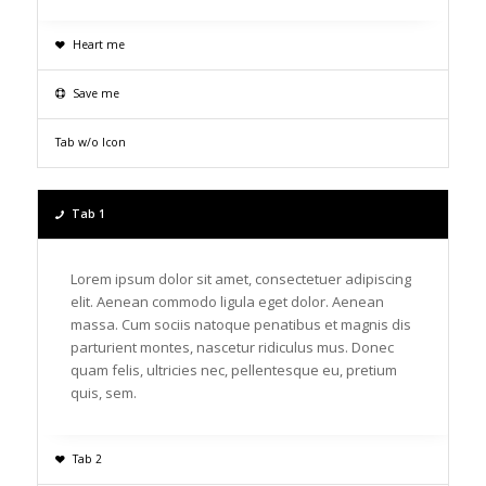
Heart me
Save me
Tab w/o Icon
Tab 1
Lorem ipsum dolor sit amet, consectetuer adipiscing
elit. Aenean commodo ligula eget dolor. Aenean
massa. Cum sociis natoque penatibus et magnis dis
parturient montes, nascetur ridiculus mus. Donec
quam felis, ultricies nec, pellentesque eu, pretium
quis, sem.
Tab 2