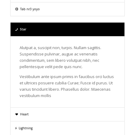
Tab nr3 yoyo
Star
Alutpat a, suscipit non, turpis. Nullam sagittis.
Suspendisse pulvinar, augue ac venenatis
condimentum, sem libero volutpat nibh, nec
pellentesque velit pede quis nunc.
Vestibulum ante ipsum primis in faucibus orci luctus
et ultrices posuere cubilia Curae; Fusce id purus. Ut
varius tincidunt libero. Phasellus dolor. Maecenas
vestibulum mollis
Heart
Lightning