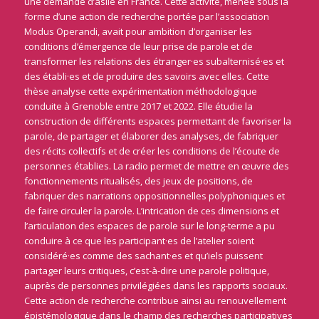
une demande d’asile en France. Cette activité, menée sous la
forme d’une action de recherche portée par l’association
Modus Operandi, avait pour ambition d’organiser les
conditions d’émergence de leur prise de parole et de
transformer les relations des étranger·es subalternisé·es et
des établi·es et de produire des savoirs avec elles. Cette
thèse analyse cette expérimentation méthodologique
conduite à Grenoble entre 2017 et 2022. Elle étudie la
construction de différents espaces permettant de favoriser la
parole, de partager et élaborer des analyses, de fabriquer
des récits collectifs et de créer les conditions de l’écoute de
personnes établies. La radio permet de mettre en œuvre des
fonctionnements ritualisés, des jeux de positions, de
fabriquer des narrations oppositionnelles polyphoniques et
de faire circuler la parole. L’intrication de ces dimensions et
l’articulation des espaces de parole sur le long-terme a pu
conduire à ce que les participant·es de l’atelier soient
considéré·es comme des sachant·es et qu’iels puissent
partager leurs critiques, c’est-à-dire une parole politique,
auprès de personnes privilégiées dans les rapports sociaux.
Cette action de recherche contribue ainsi au renouvellement
épistémologique dans le champ des recherches participatives