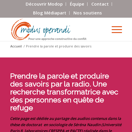
Découvrir Modop
Équipe
Contact
Blog Médiapart
Nos soutiens
Accueil
/
Prendre la parole et produire des savoirs
Prendre la parole et produire
des savoirs par la radio. Une
recherche transformatrice avec
des personnes en quête de
refuge
Cette page est dédiée au partage des audios contenus dans la
thèse de doctorat en sociologie de Séréna Naudin (Université
Paris 8, laboratoires CRESPPA et PACTE) réalisée dans le