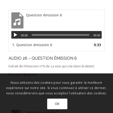
Question émission 6
00:00
00:00
1.
Question émission 6
0:33
AUDIO 26 – QUESTION ÉMISSION 6
Extrait de l’émission n°6 de
La voix qui crie dans le désert
.
Écouter l’émission
Nous utilisons des cookies pour vous garantir la meilleure
expérience sur notre site. Si vous continuez à utiliser ce dernier,
nous considérerons que vous acceptez l'utilisation des cookies.
OK
Interview invitée 7